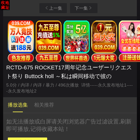
上一集
下一集
RCTD-675 ROCKET17周年记念ユーザーリクエス
ト祭り Buttock holl ～私は瞬间移动で彼の
5.0分 / 内详 / 内详 / 暴力 / 496次播放
详情
-----
永久发布地址1
----
-
永久发布地址2
播放选集
相关推荐
如无法播放或白屏请关闭浏览器广告过滤设置,刷新
即可播放,记得收藏本站！