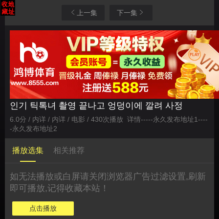
上一集
下一集
인기 틱톡녀 촬영 끝나고 엉덩이에 깔려 사정
6.0分 / 内详 / 内详 / 电影 / 430次播放
详情
-----
永久发布地址1
----
-
永久发布地址2
播放选集
相关推荐
如无法播放或白屏请关闭浏览器广告过滤设置,刷新
即可播放,记得收藏本站！
点击播放